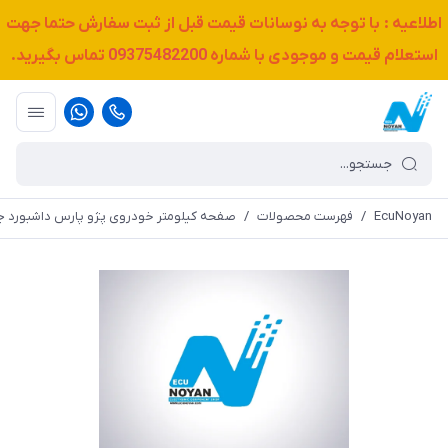
اطلاعیه : با توجه به نوسانات قیمت قبل از ثبت سفارش حتما جهت
استعلام قیمت و موجودی با شماره
09375482200
تماس بگیرید.
EcuNoyan
/
فهرست محصولات
/
صفحه کیلومتر خودروی پژو پارس داشبورد جدید - معمولی