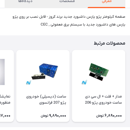
معرفی
مشخصات
دیدگاه‌ها
صفحه کیلومتر پژو پارس داشبورد جدید برند کروز - قابل نصب بر روی پژو
پارس های داشبورد جدید با سیستم برق معمولی , CEC
محصولات مرتبط
مدار + فلت + ال سی دی
ساعت (دیسپلی) خودروی
نمایشگ
ساعت خودروی پژو 206
پژو 207 فرانسوی
منظوره ر
فرانسوی Type A
11901
97,000
9,890,000
6,890,000
تومان
تومان