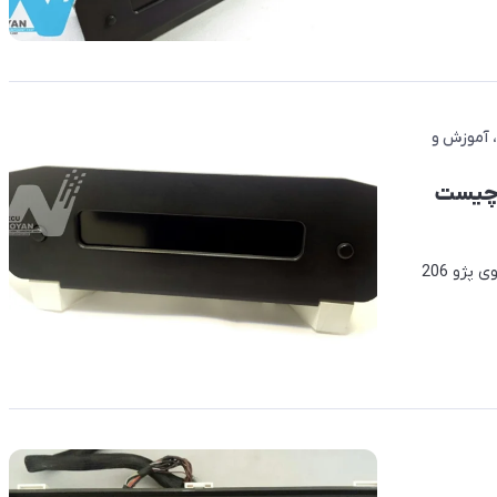
آموزش و
خاموش شدن ساعت (نمایشگر) پژو 206 چیست
در این بخش با علت خرابی و از کار افتادن نمایشگر (ساعت) خودروی پژو 206