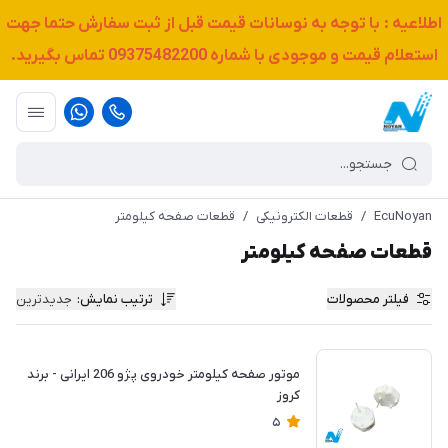
اطلاعیه : با توجه به نوسانات قیمت قبل از ثبت سفارش حتما جهت
استعلام قیمت و موجودی با شماره
09375482200
تماس بگیرید.
EcuNoyan
/
قطعات الکترونیکی
/
قطعات صفحه کیلومتر
قطعات صفحه کیلومتر
فیلتر محصولات
ترتیب نمایش
:
جدیدترین
موتور صفحه کیلومتر خودروی پژو 206 ایرانی - برند
کروز
5