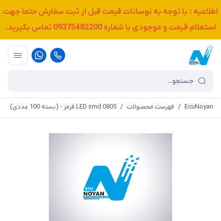
اطلاعیه : با توجه به نوسانات قیمت قبل از ثبت سفارش حتما جهت
استعلام قیمت و موجودی با شماره
09375482200
تماس بگیرید.
EcuNoyan
/
فهرست محصولات
/
LED smd 0805 قرمز - (بسته 100 عددی)