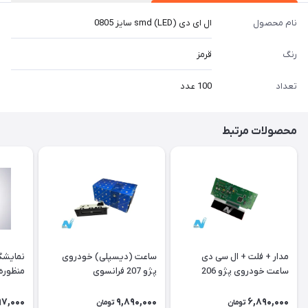
نام محصول
ال ای دی (LED) smd سایز 0805
رنگ
قرمز
تعداد
100 عدد
محصولات مرتبط
مدار + فلت + ال سی دی
ساعت (دیسپلی) خودروی
نمایشگ
ساعت خودروی پژو 206
پژو 207 فرانسوی
منظوره ر
فرانسوی Type A
11901
97,000
9,890,000
6,890,000
تومان
تومان