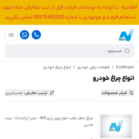
اطلاعیه : با توجه به نوسانات قیمت قبل از ثبت سفارش حتما جهت
استعلام قیمت و موجودی با شماره
09375482200
تماس بگیرید.
EcuNoyan
/
قطعات برقی خودرو
/
انواع چراغ خودرو
انواع چراغ خودرو
فیلتر محصولات
ترتیب نمایش
:
جدیدترین
چراغ خطر عقب خودروی پژو 405 - چپ (راننده) - برند
مدرن