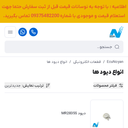
اطلاعیه : با توجه به نوسانات قیمت قبل از ثبت سفارش حتما جهت
استعلام قیمت و موجودی با شماره
09375482200
تماس بگیرید.
EcuNoyan
/
قطعات الکترونیکی
/
انواع دیود ها
انواع دیود ها
فیلتر محصولات
ترتیب نمایش
:
جدیدترین
دیود MR2835S