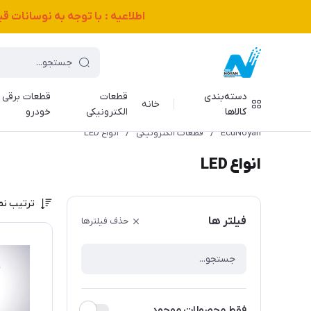
اطلاعیه : با توجه به نوسانات 
دسته‌بندی
قطعات
قطعات برقی
خانه
کالاها
الکترونیکی
خودرو
EcuNoyan
/
قطعات الکترونیکی
/
انواع LED
انواع LED
ترتیب نم
فیلتر ها
حذف فیلترها
فقط محصولات موجود