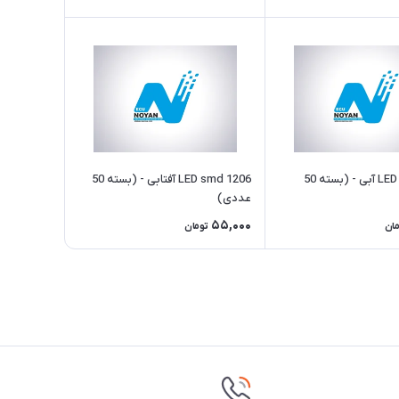
LED smd 1206 آبی - (بسته 50
LED smd 1206 آفتابی - (بسته 50
عددی)
55,000
مان
تومان