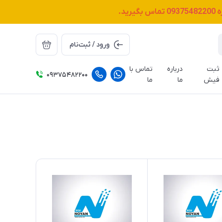
ه
09375482200
تماس بگیرید.
ورود / ثبت‌نام
ثبت
درباره
تماس با
09375482200
فیش
ما
ما