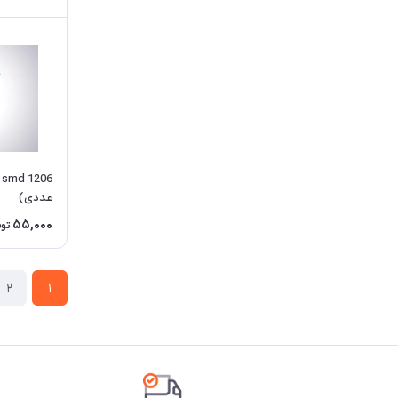
عددی)
55,000
توم
2
1