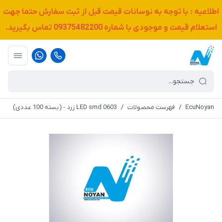
اطلاعیه : با توجه به نوسانات قیمت قبل از ثبت سفارش حتما جهت
استعلام قیمت و موجودی با شماره
09375482200
تماس بگیرید.
EcuNoyan
/
فهرست محصولات
/
LED smd 0603 زرد - (بسته 100 عددی)