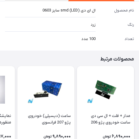
نام محصول
ال ای دی (LED) smd سایز 0603
رنگ
زرد
تعداد
100 عدد
محصولات مرتبط
مدار + فلت + ال سی دی
ساعت (دیسپلی) خودروی
نمایشگ
ساعت خودروی پژو 206
پژو 207 فرانسوی
منظوره ر
فرانسوی Type A
11901
97,000
9,890,000
6,890,000
تومان
تومان