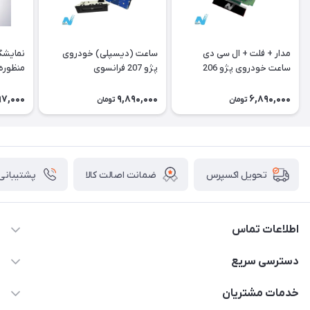
مدار + فلت + ال سی دی
ساعت (دیسپلی) خودروی
نمایشگ
ساعت خودروی پژو 206
پژو 207 فرانسوی
منظوره ر
فرانسوی Type A
11901
97,000
9,890,000
6,890,000
تومان
تومان
ضمانت اصالت کالا
پشتیبانی ۲۴ ساعت
تحویل اکسپرس
اطلاعات تماس
09375482200
دسترسی سریع
info@ecunoyan.com
حساب کاربری
خدمات مشتریان
خوزستان - دزفول - خیابان فرمانداری مجتمع فنی شهروند