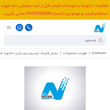
اطلاعیه : با توجه به نوسانات قیمت قبل از ثبت سفارش حتما جهت
استعلام قیمت و موجودی با شماره
09375482200
تماس بگیرید.
EcuNoyan
/
فهرست محصولات
/
پخش فابریک خودروی پژو پارس داشبورد جدید - 