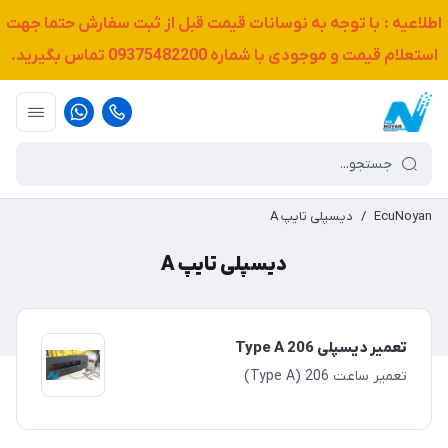
اطلاعیه : با توجه به نوسانات قیمت قبل از ثبت سفارش حتما جهت
استعلام قیمت و موجودی با شماره
09375482200
تماس بگیرید.
EcuNoyan
/
دیسپلی تایپ A
دیسپلی تایپ A
تعمیر دیسپلی Type A 206
تعمیر ساعت 206 (Type A)