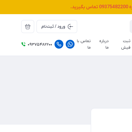
ه
09375482200
تماس بگیرید.
ورود / ثبت‌نام
ثبت
درباره
تماس با
09375482200
فیش
ما
ما