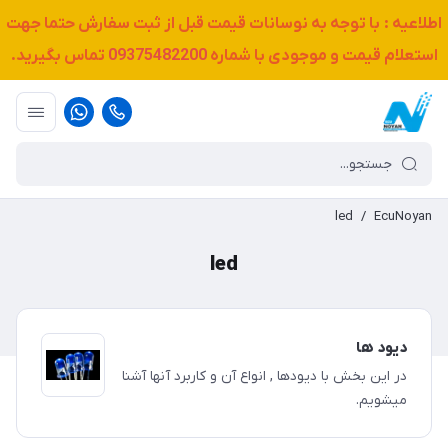
اطلاعیه : با توجه به نوسانات قیمت قبل از ثبت سفارش حتما جهت
استعلام قیمت و موجودی با شماره
09375482200
تماس بگیرید.
led
/
EcuNoyan
led
دیود ها
در این بخش با دیودها , انواع آن و کاربرد آنها آشنا
میشویم.