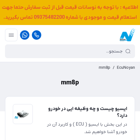
اطلاعیه : با توجه به نوسانات قیمت قبل از ثبت سفارش حتما جهت
استعلام قیمت و موجودی با شماره
09375482200
تماس بگیرید.
mm8p
/
EcuNoyan
mm8p
ایسیو چیست و چه وظیفه ایی در خودرو
دارد؟
در این بخش با ایسیو ( ECU ) و کاربرد آن در
خودرو آشنا خواهیم شد.