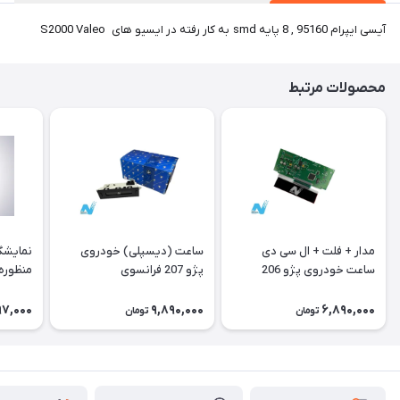
آیسی ایپرام 95160 , 8 پایه smd به کار رفته در ایسیو های S2000 Valeo
محصولات مرتبط
مدار + فلت + ال سی دی
ساعت (دیسپلی) خودروی
نمایشگ
ساعت خودروی پژو 206
پژو 207 فرانسوی
منظوره ر
فرانسوی Type A
11901
97,000
9,890,000
6,890,000
تومان
تومان