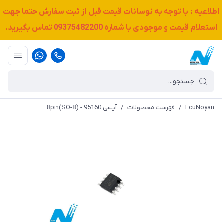
اطلاعیه : با توجه به نوسانات قیمت قبل از ثبت سفارش حتما جهت
استعلام قیمت و موجودی با شماره
09375482200
تماس بگیرید.
EcuNoyan
/
فهرست محصولات
/
آیسی 8pin(SO-8) - 95160