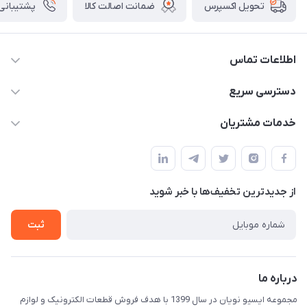
ضمانت اصالت کالا
پشتیبانی ۲۴ ساعت
تحویل اکسپرس
اطلاعات تماس
09375482200
دسترسی سریع
info@ecunoyan.com
حساب کاربری
خدمات مشتریان
خوزستان - دزفول - خیابان فرمانداری مجتمع فنی شهروند
مجله فروشگاه
راهنمای خرید
ثبت فیش
حریم خصوصی
لیست محصولات
از جدید‌ترین تخفیف‌ها با‌ خبر شوید
درباره ما
ثبت
تماس با ما
درباره ما
مجموعه ایسیو نویان در سال 1399 با هدف فروش قطعات الکترونیک و لوازم