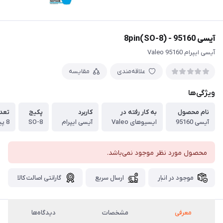
آیسی 8pin(SO-8) - 95160
آیسی ایپرام 95160 Valeo
علاقه‌مندی
مقایسه
ویژگی‌ها
نام محصول
به کار رفته در
کاربرد
پکیج
تعدا
آیسی 95160
ایسیوهای Valeo
آیسی ایپرام
SO-8
8 پین SMD
محصول مورد نظر موجود نمی‌باشد.
موجود در انبار
ارسال سریع
گارانتی اصالت کالا
معرفی
مشخصات
دیدگاه‌ها