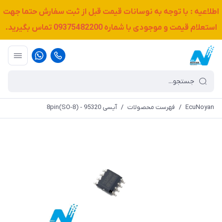
اطلاعیه : با توجه به نوسانات قیمت قبل از ثبت سفارش حتما جهت
استعلام قیمت و موجودی با شماره
09375482200
تماس بگیرید.
EcuNoyan
/
فهرست محصولات
/
آیسی 8pin(SO-8) - 95320