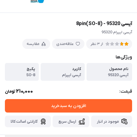
آیسی 8pin(SO-8) - 95320
آیسی ایپرام 95320
علاقه‌مندی
مقایسه
از 3 نظر
ویژگی‌ها
نام محصول
کاربرد
پکیج
آیسی 95320
آیسی ایپرام
SO-8
210,000
قیمت:
تومان
افزودن به سبدخرید
موجود در انبار
ارسال سریع
گارانتی اصالت کالا