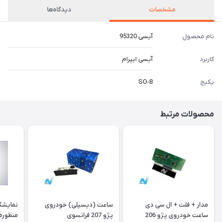
مشخصات
دیدگاه‌ها
نام محصول
آیسی 95320
کاربرد
آیسی ایپرام
پکیج
SO-8
محصولات مرتبط
مدار + فلت + ال سی دی
ساعت (دیسپلی) خودروی
نمایشگ
ساعت خودروی پژو 206
پژو 207 فرانسوی
منظوره ر