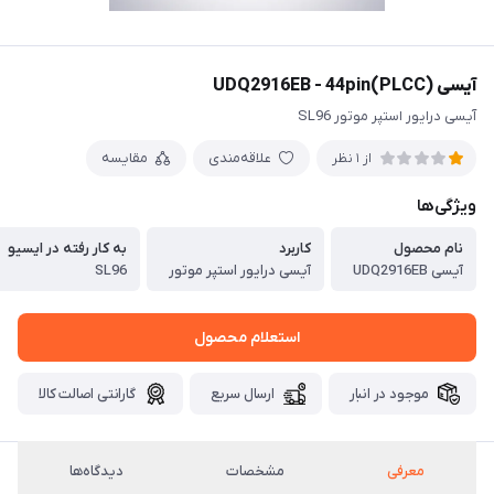
آیسی UDQ2916EB - 44pin(PLCC)
آیسی درایور استپر موتور SL96
علاقه‌مندی
مقایسه
از 1 نظر
ویژگی‌ها
نام محصول
کاربرد
به کار رفته در ایسیو
آیسی UDQ2916EB
آیسی درایور استپر موتور
SL96
استعلام محصول
موجود در انبار
ارسال سریع
گارانتی اصالت کالا
معرفی
مشخصات
دیدگاه‌ها