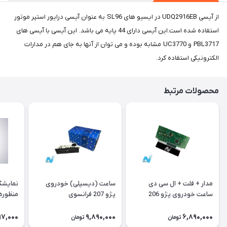
از آیسی UDQ2916EB در ایسیو های SL96 به عنوان آیسی درایور استپر موتور
استفاده شده است.این آیسی دارای 44 پایه می باشد. این آیسی با آیسی های
PBL3717 و UC3770 مشابه بوده و می توان از آنها به جای هم در مدارات
الکترونیکی استفاده کرد.
محصولات مرتبط
مدار + فلت + ال سی دی
ساعت (دیسپلی) خودروی
نمایشگ
ساعت خودروی پژو 206
پژو 207 فرانسوی
منظوره ر
فرانسوی Type A
11901
97,000
9,890,000
6,890,000
تومان
تومان