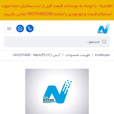
اطلاعیه : با توجه به نوسانات قیمت قبل از ثبت سفارش حتما جهت
استعلام قیمت و موجودی با شماره
09375482200
تماس بگیرید.
EcuNoyan
/
فهرست محصولات
/
آیسی UDQ2916EB - 44pin(PLCC)