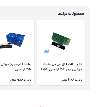
محصولات مرتبط
مدار + فلت + ال سی دی ساعت
ساعت (دیسپلی) 
خودروی پژو 206 فرانسوی Type
207 فرانسوی
A
9,890,000
6,890,000
تومان
تومان