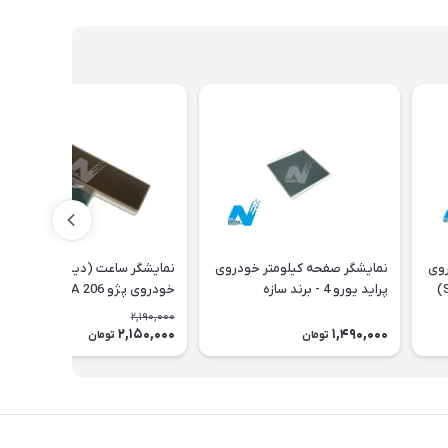
روی
نمایشگر صفحه کیلومتر خودروی
نمایشگر ساعت (دیسپلی)
پژو - برند سازه پویش(SPCO)
پراید یورو 4 - برند سازه
خودروی پژو 206 Type A با فلت
پویش(SPCO)
اورجینال
2,190,000
2,150,000
1,490,000
2٪
تومان
تومان