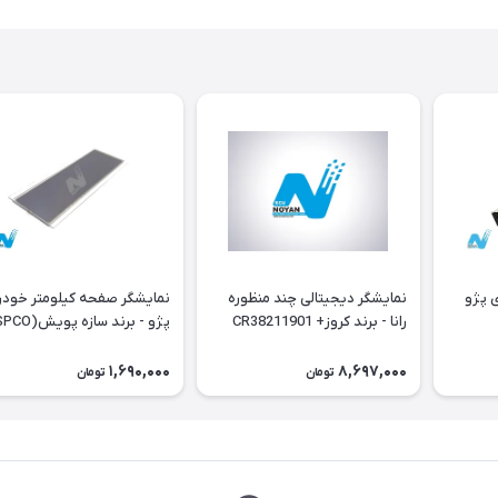
خودروی پژو
نمایشگر دیجیتالی چند منظوره
نمایشگر صفحه کیلومتر خود
رانا - برند کروز+ CR38211901
داشبورد جدید
1,690,000
8,697,000
تومان
تومان