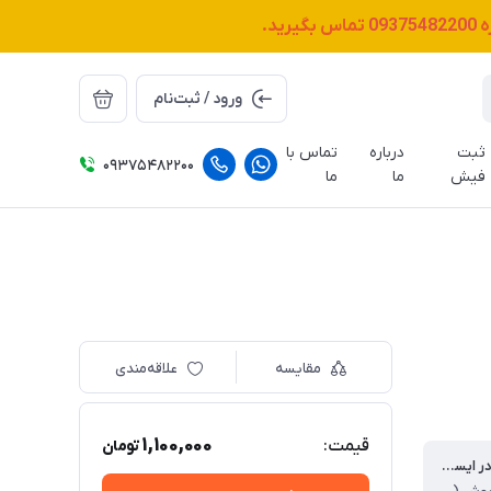
ه
09375482200
تماس بگیرید.
ورود / ثبت‌نام
ثبت
درباره
تماس با
09375482200
فیش
ما
ما
مقایسه
علاقه‌مندی
1,100,000
قیمت:
تومان
به کار رفته در ایسیو های