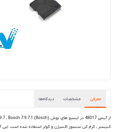
معرفی
مشخصات
دیدگاه‌ها
کنیستر , گرم کن سنسور اکسیژن و کولر استفاده شده است. این آیسی 64 پایه داشته و با آیسی, 40056 , 48007 , Tle6244 مشابه بوده و در صورت ضرور میتوان از آن به جای آیسی 48017 