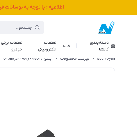
اطلاعیه : با توجه به نوسانات 
دسته‌بندی
قطعات
قطعات برقی
خانه
کالاها
الکترونیکی
خودرو
EcuNoyan
/
فهرست محصولات
/
آیسی 48017 - 64pin(QFP-64)