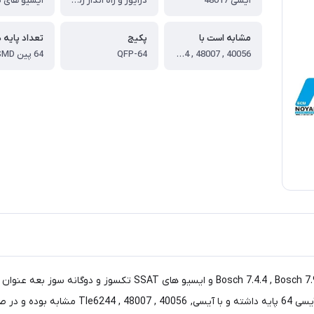
آیسی 48017
درایور و راه انداز رله دوبل , انژکتور, فن , چراغ چک , شیربرقی کنیستر , گرم کن سنسور اکسیژن و کولر
مشابه است با
پکیج
تعداد پایه 
40056 , 48007 , Tle6244
QFP-64
64 پین SMD
از آیسی 48017 در ایسیو های بوش (7.4.4 , Bosch 7.9.7 , Bosch 7.9.7.1
استفاده نمود.