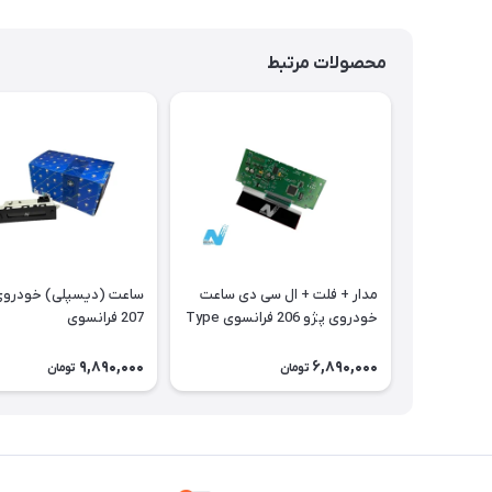
محصولات مرتبط
مدار + فلت + ال سی دی ساعت
ساعت (دیسپلی) 
خودروی پژو 206 فرانسوی Type
207 فرانسوی
A
9,890,000
6,890,000
تومان
تومان