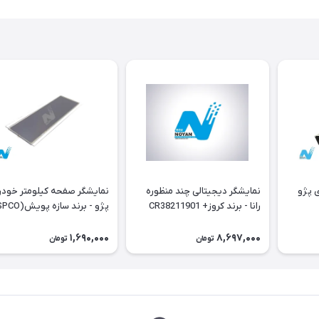
خودروی پژو
نمایشگر دیجیتالی چند منظوره
نمایشگر صفحه کیلومتر خود
رانا - برند کروز+ CR38211901
داشبورد جدید
1,690,000
8,697,000
تومان
تومان