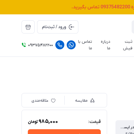
ه
09375482200
تماس بگیرید.
ورود / ثبت‌نام
ثبت
درباره
تماس با
09375482200
فیش
ما
ما
مقایسه
علاقه‌مندی
985,000
قیمت:
تومان
به کار رفته در ایسیو های