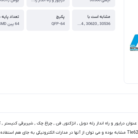
آیسی 30566
درایور و راه انداز رله دوبل , انژکتور, فن , چراغ چک , شیربرقی کنیستر , گرم کن سنسور اکسیژن و کولر
مشابه است با
پکیج
تعداد پایه 
30536 , 30620 , Tle6244
QFP-64
64 پین SMD
سی 30566 در ایسیو های بوش (Bosch) Bosch ME7.4.5 به عنوان درایور و راه انداز رله دوبل , انژکتور, فن , 