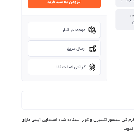
بوش (Bosch) Bosch ME7.4.5
افزودن به سبدخرید
ها
موجود در انبار
ارسال سریع
گارانتی اصالت کالا
چراغ چک , شیربرقی کنیستر , گرم کن سنسور اکسیژن و کولر استفاده شده است.این آیسی دارای