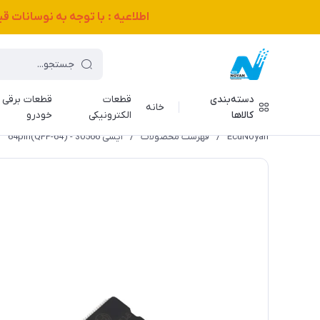
اطلاعیه : با توجه به نوسانات 
دسته‌بندی
قطعات
قطعات برقی
خانه
کالاها
الکترونیکی
خودرو
EcuNoyan
/
فهرست محصولات
/
آیسی 30566 - (QFP-64)64pin