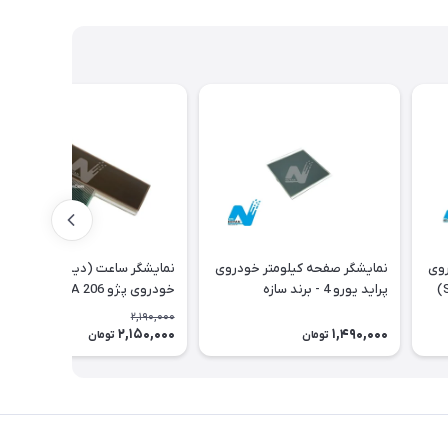
روی
نمایشگر صفحه کیلومتر خودروی
نمایشگر ساعت (دیسپلی)
پژو - برند سازه پویش(SPCO)
پراید یورو 4 - برند سازه
خودروی پژو 206 Type A با فلت
پویش(SPCO)
اورجینال
2,190,000
2,150,000
1,490,000
2٪
تومان
تومان