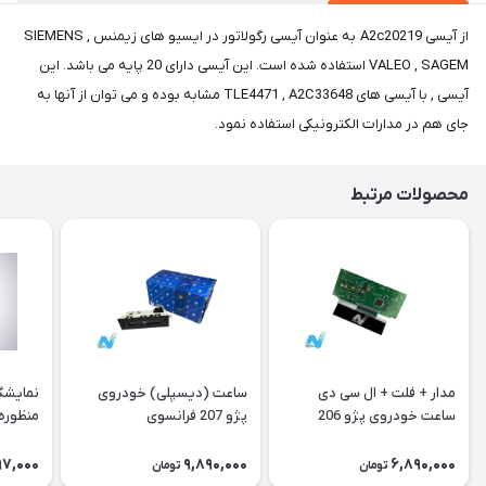
از آیسی A2c20219 به عنوان آیسی رگولاتور در ایسیو های زیمنس SIEMENS ,
VALEO , SAGEM استفاده شده است. این آیسی دارای 20 پایه می باشد. این
آیسی , با آیسی های TLE4471 , A2C33648 مشابه بوده و می توان از آنها به
جای هم در مدارات الکترونیکی استفاده نمود.
محصولات مرتبط
مدار + فلت + ال سی دی
ساعت (دیسپلی) خودروی
نمایشگ
ساعت خودروی پژو 206
پژو 207 فرانسوی
منظوره ر
فرانسوی Type A
11901
97,000
9,890,000
6,890,000
تومان
تومان