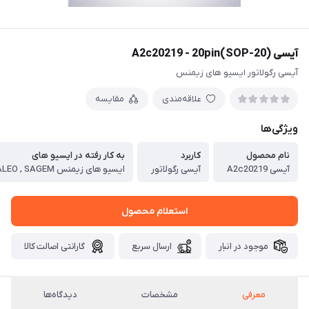
آیسی A2c20219 - 20pin(SOP-20)
آیسی رگولاتور ایسیو های زیمنس
علاقه‌مندی
مقایسه
ویژگی‌ها
نام محصول
کاربرد
به کار رفته در ایسیو های
آیسی A2c20219
آیسی رگولاتور
استعلام محصول
موجود در انبار
ارسال سریع
گارانتی اصالت کالا
معرفی
مشخصات
دیدگاه‌ها