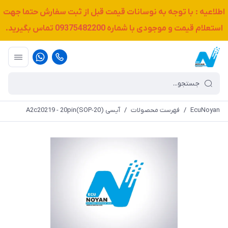
اطلاعیه : با توجه به نوسانات قیمت قبل از ثبت سفارش حتما جهت
استعلام قیمت و موجودی با شماره
09375482200
تماس بگیرید.
EcuNoyan
/
فهرست محصولات
/
آیسی A2c20219 - 20pin(SOP-20)