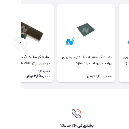
روی
نمایشگر صفحه کیلومتر خودروی
نمایشگر ساعت (دیسپلی)
پژو - برند سازه پویش(SPCO)
پراید یورو 4 - برند سازه
خودروی پژو 206 Type A با فلت
پویش(SPCO)
اورجینال
2,190,000
2,150,000
1,490,000
2٪
تومان
تومان
پشتیبانی ۲۴ ساعته