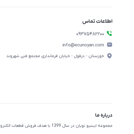
اطلاعات تماس
09375482200
info@ecunoyan.com
خوزستان - دزفول - خیابان فرمانداری مجتمع فنی شهروند
درباره ما
مجموعه ایسیو نویان در سال 1399 با هدف فروش قطعات الکترونیک و لوازم یدکی خودرو تاسیس و آماده خدمت رسانی به مشتریان عزیز می باشد.