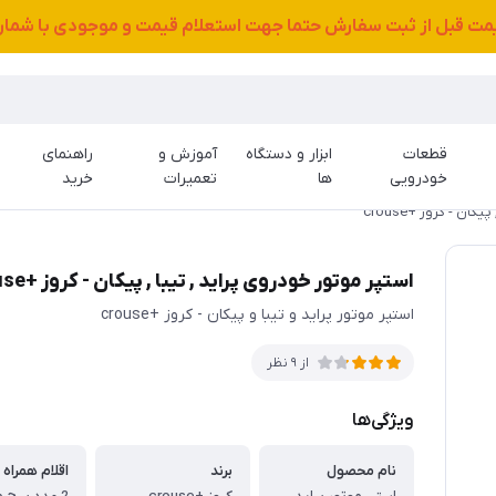
قیمت قبل از ثبت سفارش حتما جهت استعلام قیمت و موجودی با شمار
قطعات
ابزار و دستگاه
آموزش و
راهنمای
خودرویی
ها
تعمیرات
خرید
ان - کروز +crouse
استپر موتور خودروی پراید , تیبا , پیکان - کروز +crouse
استپر موتور پراید و تیبا و پیکان - کروز +crouse
از 9 نظر
ویژگی‌ها
نام محصول
برند
اقلام همراه