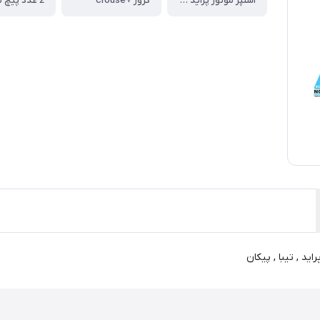
استپر موتور پراید و تیبا و پیکان
کروز +crouse
د , تیبا , پیکان