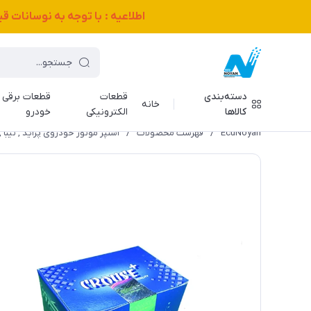
اطلاعیه : با توجه به نوسانات 
دسته‌بندی
قطعات
قطعات برقی
خانه
کالاها
الکترونیکی
خودرو
EcuNoyan
/
فهرست محصولات
/
استپر موتور خودروی پراید , تیبا , پیک