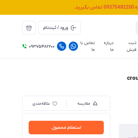
ه
09375482200
تماس بگیرید.
ورود / ثبت‌نام
ثبت
درباره
تماس با
09375482200
فیش
ما
ما
مقایسه
علاقه‌مندی
استعلام محصول