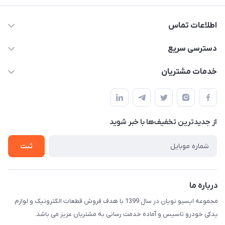
اطلاعات تماس
09375482200
دسترسی سریع
info@ecunoyan.com
حساب کاربری
خدمات مشتریان
خوزستان - دزفول - خیابان فرمانداری مجتمع فنی شهروند
مجله فروشگاه
راهنمای خرید
ثبت فیش
حریم خصوصی
لیست محصولات
از جدید‌ترین تخفیف‌ها با‌ خبر شوید
درباره ما
ثبت
تماس با ما
درباره ما
مجموعه ایسیو نویان در سال 1399 با هدف فروش قطعات الکترونیک و لوازم
یدکی خودرو تاسیس و آماده خدمت رسانی به مشتریان عزیز می باشد.