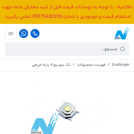
اطلاعیه : با توجه به نوسانات قیمت قبل از ثبت سفارش حتما جهت
استعلام قیمت و موجودی با شماره
09375482200
تماس بگیرید.
EcuNoyan
/
فهرست محصولات
/
تک سوییچ 4 پایه مربعی