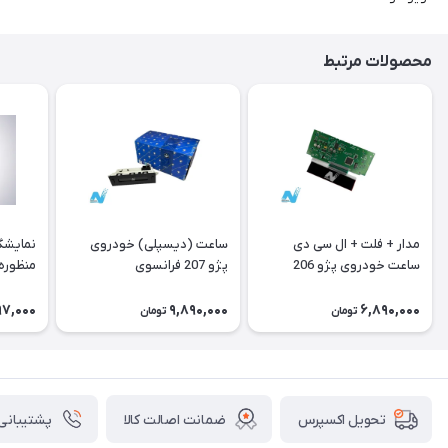
محصولات مرتبط
مدار + فلت + ال سی دی
ساعت (دیسپلی) خودروی
نمایشگ
ساعت خودروی پژو 206
پژو 207 فرانسوی
منظوره ر
فرانسوی Type A
11901
97,000
9,890,000
6,890,000
تومان
تومان
ضمانت اصالت کالا
پشتیبانی ۲۴ ساعت
تحویل اکسپرس