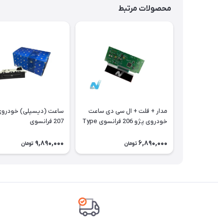
محصولات مرتبط
مدار + فلت + ال سی دی ساعت
ساعت (دیسپلی) 
خودروی پژو 206 فرانسوی Type
207 فرانسوی
A
9,890,000
6,890,000
تومان
تومان