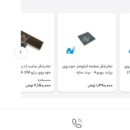
روی
نمایشگر صفحه کیلومتر خودروی
نمایشگر ساعت (دیسپلی)
پژو - برند سازه پویش(SPCO)
پراید یورو 4 - برند سازه
خودروی پژو 206 Type A با فلت
پویش(SPCO)
اورجینال
2,190,000
2,150,000
1,490,000
2٪
تومان
تومان