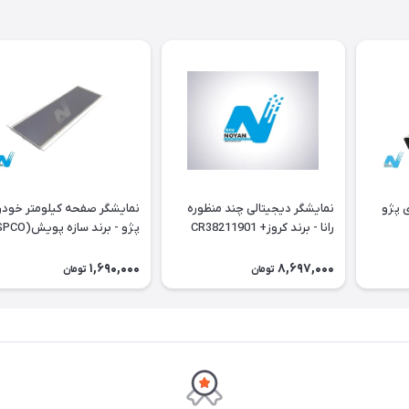
خودروی پژو
نمایشگر دیجیتالی چند منظوره
نمایشگر صفحه کیلومتر خود
رانا - برند کروز+ CR38211901
داشبورد جدید
1,690,000
8,697,000
تومان
تومان