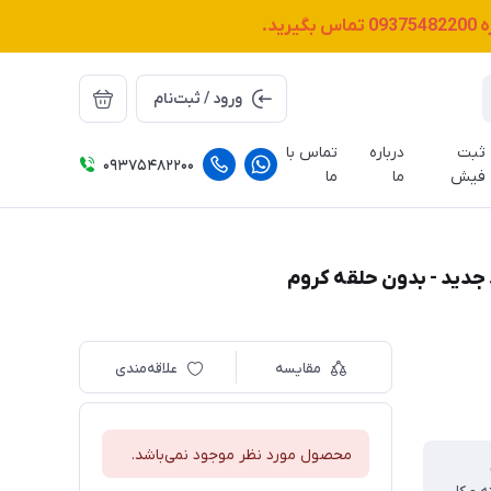
ه
09375482200
تماس بگیرید.
ورود / ثبت‌نام
ثبت
درباره
تماس با
09375482200
فیش
ما
ما
جدید - بدون حلقه کروم
مقایسه
علاقه‌مندی
محصول مورد نظر موجود نمی‌باشد.