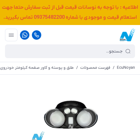
اطلاعیه : با توجه به نوسانات قیمت قبل از ثبت سفارش حتما جهت
استعلام قیمت و موجودی با شماره
09375482200
تماس بگیرید.
EcuNoyan
/
فهرست محصولات
/
طلق و پوسته و کاور صفحه کیلومتر خودروی د