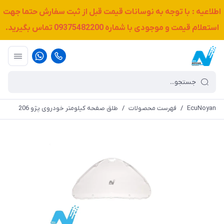
اطلاعیه : با توجه به نوسانات قیمت قبل از ثبت سفارش حتما جهت
استعلام قیمت و موجودی با شماره
09375482200
تماس بگیرید.
EcuNoyan
/
فهرست محصولات
/
طلق صفحه کیلومتر خودروی پژو 206