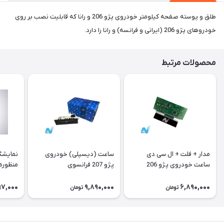
طلق و پوسته صفحه کیلومتر خودروی پژو 206 و رانا که قابلیت نصب بر روی
خودروهای پژو 206 (ایرانی و فرانسه) و رانا را دارد.
محصولات مرتبط
مدار + فلت + ال سی دی
ساعت (دیسپلی) خودروی
نمایشگ
ساعت خودروی پژو 206
پژو 207 فرانسوی
منظوره ر
فرانسوی Type A
11901
97,000
9,890,000
6,890,000
تومان
تومان