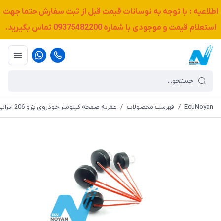
اطلاعیه : با توجه به نوسانات قیمت قبل از ثبت سفارش حتما جهت
استعلام قیمت و موجودی با شماره
09375482200
تماس بگیرید.
EcuNoyan
/
فهرست محصولات
/
عقربه صفحه کیلومتر خودروی پژو 206 ایرانی - قرمز (برند کروز)