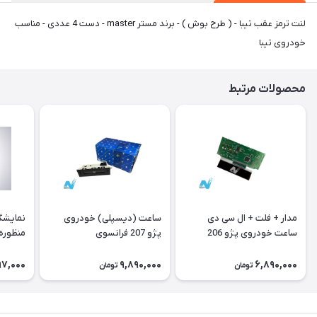
لنت ترمز عقب تیبا - ( طرح بوش ) - برند مستر master - دست 4 عددی - مناسب
خودروی تیبا
محصولات مرتبط
مدار + فلت + ال سی دی
ساعت (دیسپلی) خودروی
نمایشگ
ساعت خودروی پژو 206
پژو 207 فرانسوی
منظوره ر
فرانسوی Type A
11901
97,000
9,890,000
6,890,000
تومان
تومان