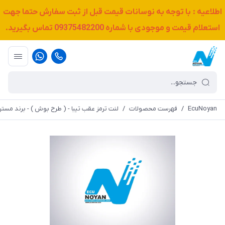
اطلاعیه : با توجه به نوسانات قیمت قبل از ثبت سفارش حتما جهت
استعلام قیمت و موجودی با شماره
09375482200
تماس بگیرید.
EcuNoyan
/
فهرست محصولات
/
لنت ترمز عقب تیبا - ( طرح بوش ) - برند مستر aster