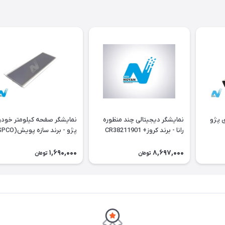
خودروی پژو
نمایشگر دیجیتالی چند منظوره
نمایشگر صفحه کیلومتر خود
رانا - برند کروز+ CR38211901
داشبورد جدید
1,690,000
8,697,000
تومان
تومان