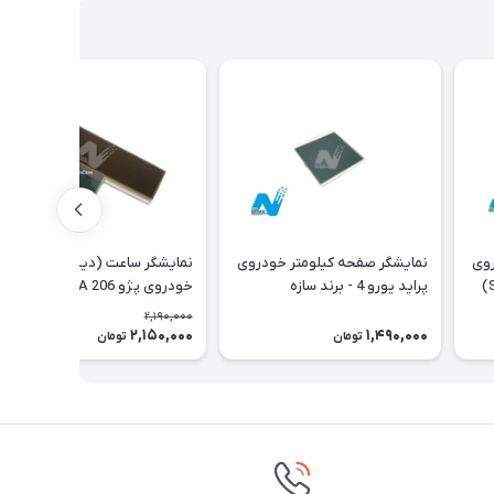
روی
نمایشگر صفحه کیلومتر خودروی
نمایشگر ساعت (دیسپلی)
پژو - برند سازه پویش(SPCO)
پراید یورو 4 - برند سازه
خودروی پژو 206 Type A با فلت
پویش(SPCO)
اورجینال
2,190,000
2,150,000
1,490,000
2٪
تومان
تومان