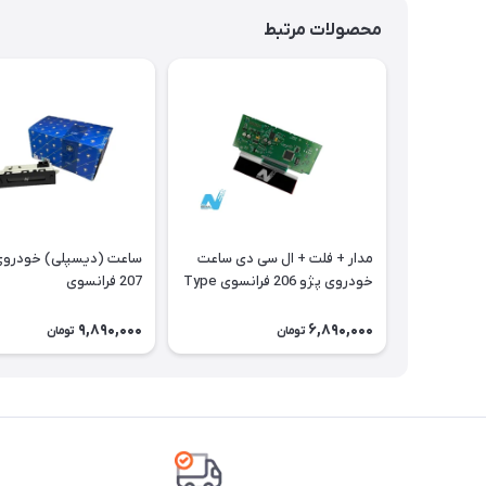
محصولات مرتبط
مدار + فلت + ال سی دی ساعت
ساعت (دیسپلی) 
خودروی پژو 206 فرانسوی Type
207 فرانسوی
A
9,890,000
6,890,000
تومان
تومان