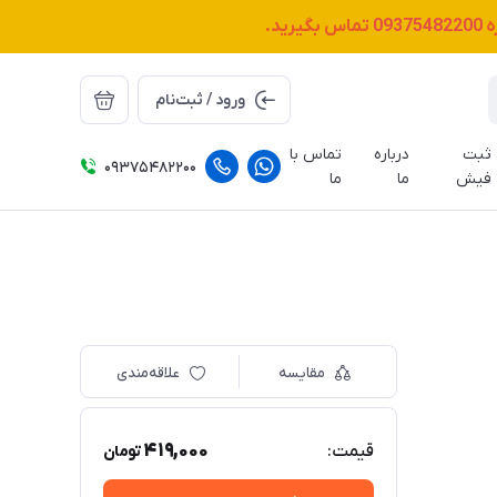
ه
09375482200
تماس بگیرید.
ورود / ثبت‌نام
ثبت
درباره
تماس با
09375482200
فیش
ما
ما
مقایسه
علاقه‌مندی
419,000
قیمت:
تومان