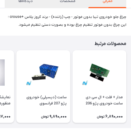
معرفی
مشخصات
دیدگاه‌ها
چراغ جلو خودروی تیبا بدون موتور - چپ (راننده) - برند کروز پلاس +crouse ؛
این چراغ بدون موتور تنظیم چراغ بوده و بصورت دستی تنظیم میشود.
محصولات مرتبط
مدار + فلت + ال سی دی
ساعت (دیسپلی) خودروی
نمایشگ
ساعت خودروی پژو 206
پژو 207 فرانسوی
منظوره ر
فرانسوی Type A
11901
97,000
9,890,000
6,890,000
تومان
تومان