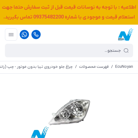
اطلاعیه : با توجه به نوسانات قیمت قبل از ثبت سفارش حتما جهت
استعلام قیمت و موجودی با شماره
09375482200
تماس بگیرید.
EcuNoyan
/
فهرست محصولات
/
چراغ جلو خودروی تیبا بدون موتور - چپ (رانند