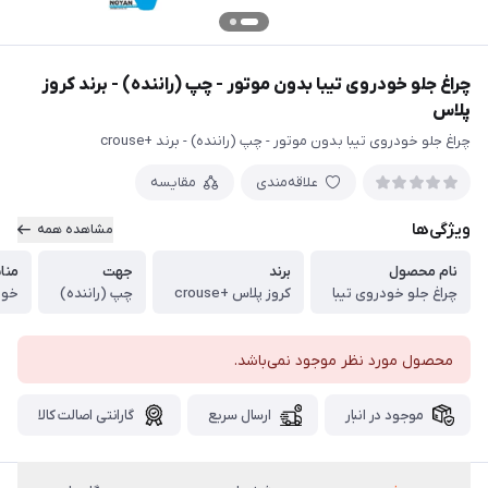
چراغ جلو خودروی تیبا بدون موتور - چپ (راننده) - برند کروز
پلاس
چراغ جلو خودروی تیبا بدون موتور - چپ (راننده) - برند +crouse
علاقه‌مندی
مقایسه
ویژگی‌ها
مشاهده همه
نام محصول
برند
جهت
منا
چراغ جلو خودروی تیبا
کروز پلاس +crouse
چپ (راننده)
خود
محصول مورد نظر موجود نمی‌باشد.
موجود در انبار
ارسال سریع
گارانتی اصالت کالا