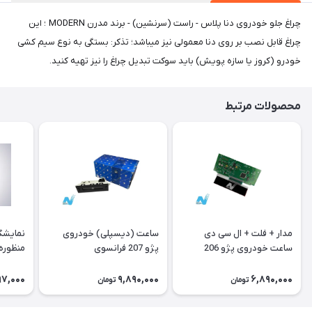
چراغ جلو خودروی دنا پلاس - راست (سرنشین) - برند مدرن MODERN ؛ این
چراغ قابل نصب بر روی دنا معمولی نیز میباشد؛ تذکر: بستگی به نوع سیم کشی
خودرو (کروز یا سازه پویش) باید سوکت تبدیل چراغ را نیز تهیه کنید.
محصولات مرتبط
مدار + فلت + ال سی دی
ساعت (دیسپلی) خودروی
نمایشگ
ساعت خودروی پژو 206
پژو 207 فرانسوی
منظوره ر
فرانسوی Type A
11901
97,000
9,890,000
6,890,000
تومان
تومان