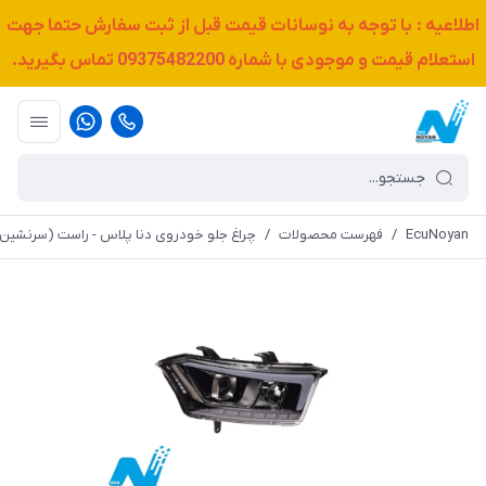
اطلاعیه : با توجه به نوسانات قیمت قبل از ثبت سفارش حتما جهت
استعلام قیمت و موجودی با شماره
09375482200
تماس بگیرید.
EcuNoyan
/
فهرست محصولات
/
چراغ جلو خودروی دنا پلاس - راست (سرنشین)