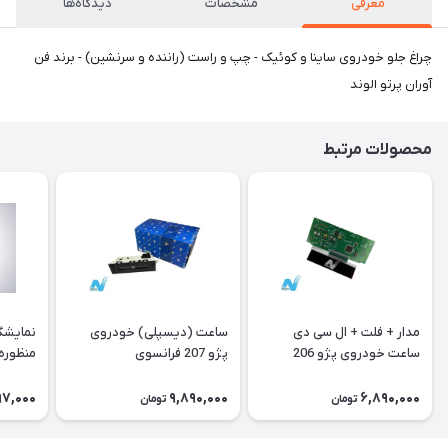
معرفی
مشخصات
دیدگاه‌ها
چراغ جلو خودروی ساینا و کوئیک - چپ و راست (راننده و سرنشین) - برند فن
آوران پرتو الوند
محصولات مرتبط
مدار + فلت + ال سی دی
ساعت (دیسپلی) خودروی
نمایشگ
ساعت خودروی پژو 206
پژو 207 فرانسوی
منظوره ر
فرانسوی Type A
11901
97,000
9,890,000
6,890,000
تومان
تومان