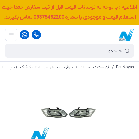
اطلاعیه : با توجه به نوسانات قیمت قبل از ثبت سفارش حتما جهت
استعلام قیمت و موجودی با شماره
09375482200
تماس بگیرید.
EcuNoyan
/
فهرست محصولات
/
چراغ جلو خودروی ساینا و کوئیک - (چپ و راست)