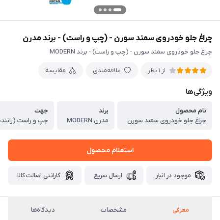
چراغ جلو خودروی سمند سورن - (چپ و راست) - برند مدرن
چراغ جلو خودروی سمند سورن - (چپ و راست) - برند MODERN
علاقه‌مندی
مقایسه
از 1 نظر
ویژگی‌ها
نام محصول
برند
جهت
چراغ جلو خودروی سمند سورن
مدرن MODERN
چپ و راست (رانند
استعلام محصول
موجود در انبار
ارسال سریع
گارانتی اصالت کالا
معرفی
مشخصات
دیدگاه‌ها