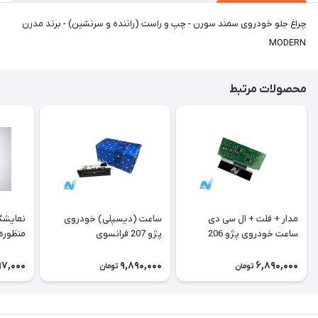
چراغ جلو خودروی سمند سورن - چپ و راست (راننده و سرنشین) - برند مدرن
MODERN
محصولات مرتبط
مدار + فلت + ال سی دی
ساعت (دیسپلی) خودروی
نمایشگ
ساعت خودروی پژو 206
پژو 207 فرانسوی
منظوره ر
فرانسوی Type A
11901
97,000
9,890,000
6,890,000
تومان
تومان