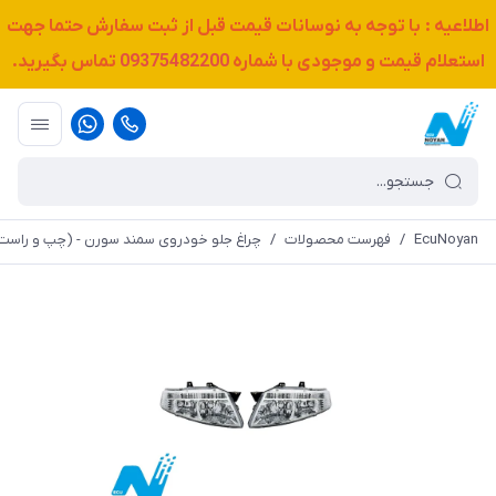
اطلاعیه : با توجه به نوسانات قیمت قبل از ثبت سفارش حتما جهت
استعلام قیمت و موجودی با شماره
09375482200
تماس بگیرید.
EcuNoyan
/
فهرست محصولات
/
چراغ جلو خودروی سمند سورن - (چپ و راست)