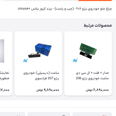
چراغ جلو خودروی پژو ۲۰۶ - (چپ و راست) - برند کروز پلاس +crouse
محصولات مرتبط
مدار + فلت + ال سی دی
ساعت (دیسپلی) خودروی
نمایشگ
ساعت خودروی پژو 206
پژو 207 فرانسوی
منظوره ر
فرانسوی Type A
11901
97,000
9,890,000
6,890,000
تومان
تومان