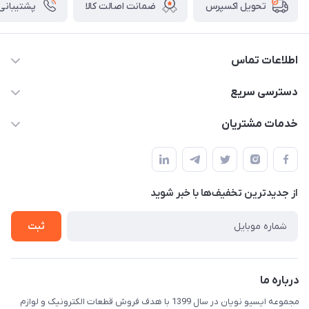
ضمانت اصالت کالا
پشتیبانی ۲۴ ساعت
تحویل اکسپرس
اطلاعات تماس
09375482200
دسترسی سریع
info@ecunoyan.com
حساب کاربری
خدمات مشتریان
خوزستان - دزفول - خیابان فرمانداری مجتمع فنی شهروند
مجله فروشگاه
راهنمای خرید
ثبت فیش
حریم خصوصی
لیست محصولات
از جدید‌ترین تخفیف‌ها با‌ خبر شوید
درباره ما
ثبت
تماس با ما
درباره ما
مجموعه ایسیو نویان در سال 1399 با هدف فروش قطعات الکترونیک و لوازم