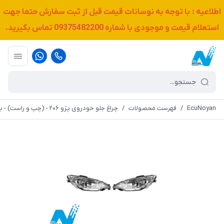
اطلاعیه : با توجه به نوسانات قیمت قبل از ثبت سفارش حتما جهت
استعلام قیمت و موجودی با شماره
09375482200
تماس بگیرید.
EcuNoyan
/
فهرست محصولات
/
چراغ جلو خودروی پژو ۲۰۶ - (چپ و راست) - برند کروز پلاس