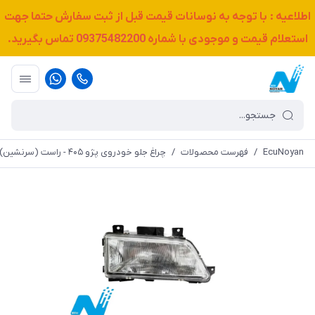
اطلاعیه : با توجه به نوسانات قیمت قبل از ثبت سفارش حتما جهت
استعلام قیمت و موجودی با شماره
09375482200
تماس بگیرید.
EcuNoyan
/
فهرست محصولات
/
چراغ جلو خودروی پژو ۴۰۵ - راست (سرنشین) - برند فن آوران پرتو الوند