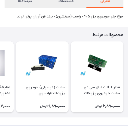
معرفی
مشخصات
دیدگاه‌ها
چراغ جلو خودروی پژو ۴۰۵ - راست (سرنشین) - برند فن آوران پرتو الوند
محصولات مرتبط
مدار + فلت + ال سی دی
ساعت (دیسپلی) خودروی
نمایشگ
ساعت خودروی پژو 206
پژو 207 فرانسوی
منظوره ر
فرانسوی Type A
11901
97,000
9,890,000
6,890,000
تومان
تومان