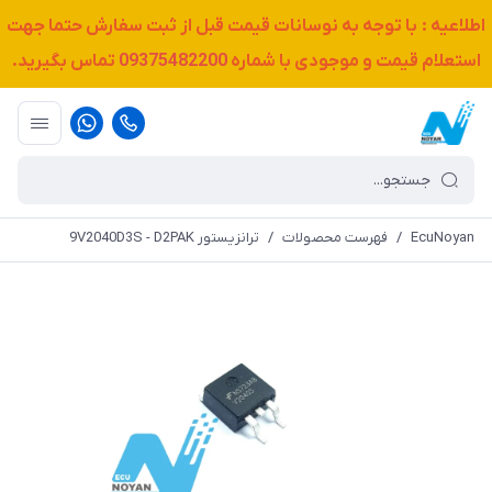
اطلاعیه : با توجه به نوسانات قیمت قبل از ثبت سفارش حتما جهت
استعلام قیمت و موجودی با شماره
09375482200
تماس بگیرید.
EcuNoyan
/
فهرست محصولات
/
ترانزیستور 9V2040D3S - D2PAK