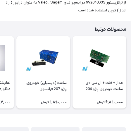
از ترانزیستور 9V2040D3S در ایسیو های Valeo , Sagem به عنوان درایور ( راه
انداز ) کویل استفاده شده است.
محصولات مرتبط
مدار + فلت + ال سی دی
ساعت (دیسپلی) خودروی
نمایشگ
ساعت خودروی پژو 206
پژو 207 فرانسوی
منظوره ر
فرانسوی Type A
11901
97,000
9,890,000
6,890,000
تومان
تومان