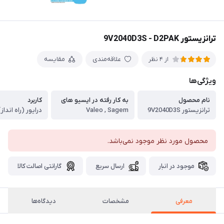
ترانزیستور 9V2040D3S - D2PAK
علاقه‌مندی
مقایسه
از 4 نظر
ویژگی‌ها
نام محصول
به کار رفته در ایسیو های
کاربرد
ترانزیستور 9V2040D3S
Valeo , Sagem
درایور (راه انداز
محصول مورد نظر موجود نمی‌باشد.
موجود در انبار
ارسال سریع
گارانتی اصالت کالا
معرفی
مشخصات
دیدگاه‌ها