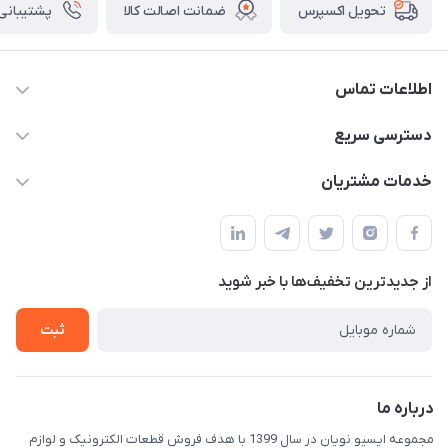
ضمانت اصالت کالا
پشتیبانی ۲۴ ساعت
تحویل اکسپرس
اطلاعات تماس
09375482200
دسترسی سریع
info@ecunoyan.com
حساب کاربری
خدمات مشتریان
خوزستان - دزفول - خیابان فرمانداری مجتمع فنی شهروند
مجله فروشگاه
راهنمای خرید
ثبت فیش
حریم خصوصی
لیست محصولات
از جدید‌ترین تخفیف‌ها با‌ خبر شوید
درباره ما
ثبت
تماس با ما
درباره ما
مجموعه ایسیو نویان در سال 1399 با هدف فروش قطعات الکترونیک و لوازم