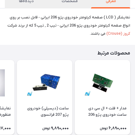
معرفی
مشخصات
دیدگاه‌ها
نمایشگر ( LCD ) صفحه کیلومتر خودروی پژو 206 ایرانی - قابل نصب بر روی
انواع صفحه کیلومتر خودروی پژو 206 ایرانی - تیپ 2 , تیپ 5 که از برند شرکت
کروز (Crouse)
می باشند.
محصولات مرتبط
مدار + فلت + ال سی دی
ساعت (دیسپلی) خودروی
نمایشگ
ساعت خودروی پژو 206
پژو 207 فرانسوی
منظوره ر
فرانسوی Type A
11901
97,000
9,890,000
6,890,000
تومان
تومان