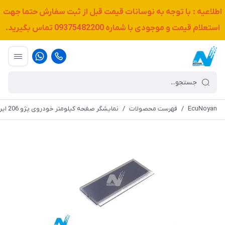
اطلاعیه : با توجه به نوسانات قیمت قبل از ثبت سفارش حتما جهت
استعلام قیمت و موجودی با شماره
09375482200
تماس بگیرید.
EcuNoyan
/
فهرست محصولات
/
نمایشگر صفحه کیلومتر خودروی پژو 206 ایرانی - تیپ 2 , تیپ 5 - برند کروز (Crouse)