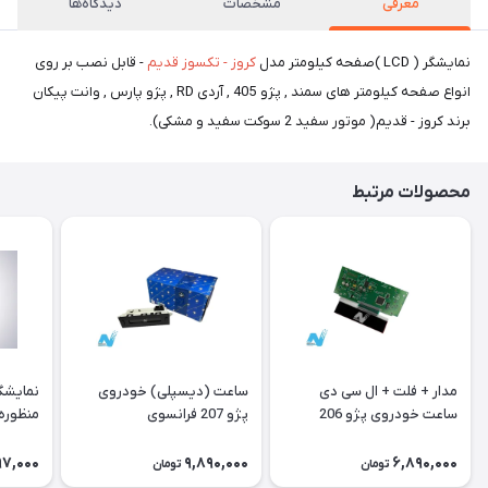
معرفی
مشخصات
دیدگاه‌ها
نمایشگر ( LCD )صفحه کیلومتر مدل
کروز - تکسوز قدیم
- قابل نصب بر روی
انواع صفحه کیلومتر های سمند , پژو 405 , آردی RD , پژو پارس , وانت پیکان
برند کروز - قدیم( موتور سفید 2 سوکت سفید و مشکی).
محصولات مرتبط
مدار + فلت + ال سی دی
ساعت (دیسپلی) خودروی
نمایشگ
ساعت خودروی پژو 206
پژو 207 فرانسوی
منظوره ر
فرانسوی Type A
11901
97,000
9,890,000
6,890,000
تومان
تومان