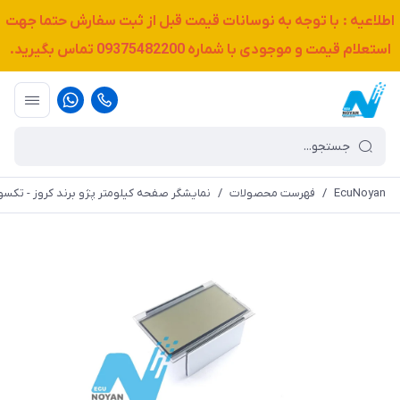
اطلاعیه : با توجه به نوسانات قیمت قبل از ثبت سفارش حتما جهت
استعلام قیمت و موجودی با شماره
09375482200
تماس بگیرید.
EcuNoyan
/
فهرست محصولات
/
نمایشگر صفحه کیلومتر پژو برند کروز - تکسو