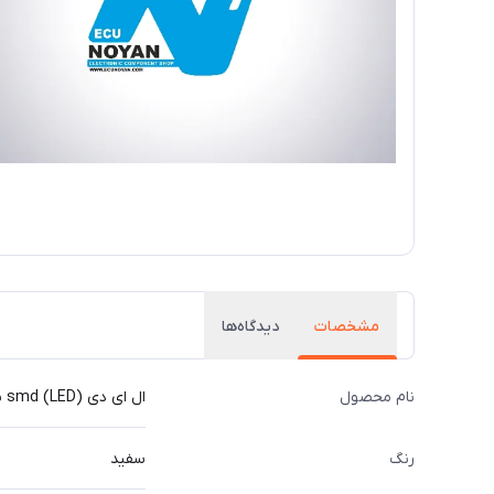
مشخصات
دیدگاه‌ها
نام محصول
ال ای دی (LED) smd سایز 0805
رنگ
سفید