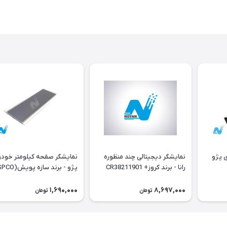
خودروی پژو
نمایشگر دیجیتالی چند منظوره
نمایشگر صفحه کیلومتر خود
رانا - برند کروز+ CR38211901
داشبورد جدید
1,690,000
8,697,000
تومان
تومان