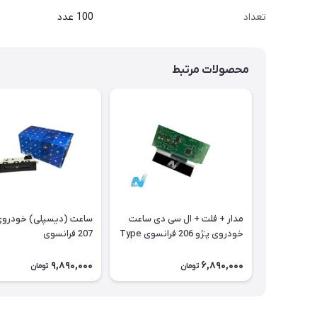
تعداد
100 عدد
محصولات مرتبط
مدار + فلت + ال سی دی ساعت
ساعت (دیسپلی) 
خودروی پژو 206 فرانسوی Type
207 فرانسوی
A
9,890,000
6,890,000
تومان
تومان