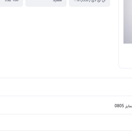
ال ای دی (LED) smd سایز 0805
سفید
100 عدد