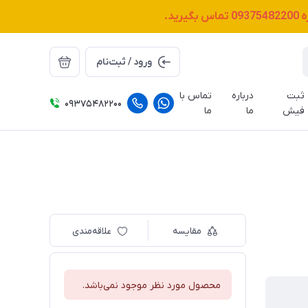
ه
09375482200
تماس بگیرید.
ورود / ثبت‌نام
ثبت
درباره
تماس با
09375482200
فیش
ما
ما
مقایسه
علاقه‌مندی
محصول مورد نظر موجود نمی‌باشد.