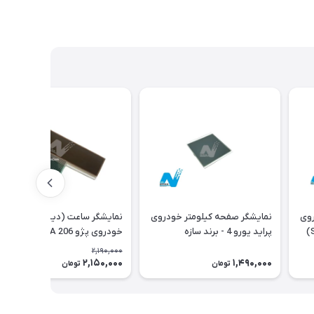
روی
نمایشگر صفحه کیلومتر خودروی
نمایشگر ساعت (دیسپلی)
پژو - برند سازه پویش(SPCO)
پراید یورو 4 - برند سازه
خودروی پژو 206 Type A با فلت
پویش(SPCO)
اورجینال
2,190,000
2,150,000
1,490,000
2٪
تومان
تومان