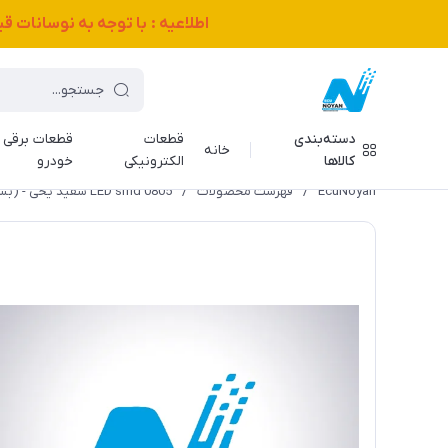
اطلاعیه : با توجه به نوسانات 
دسته‌بندی
قطعات
قطعات برقی
خانه
کالاها
الکترونیکی
خودرو
EcuNoyan
/
فهرست محصولات
/
LED smd 0805 سفید یخی - (بسته 100 عددی)