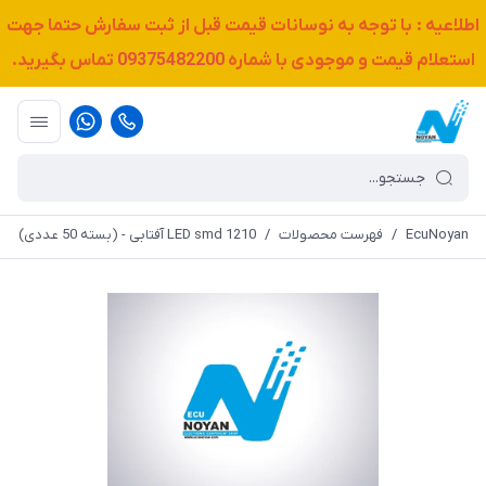
اطلاعیه : با توجه به نوسانات قیمت قبل از ثبت سفارش حتما جهت
استعلام قیمت و موجودی با شماره
09375482200
تماس بگیرید.
EcuNoyan
/
فهرست محصولات
/
LED smd 1210 آفتابی - (بسته 50 عددی)