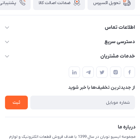
ضمانت اصالت کالا
پشتیبانی ۲۴ ساعت
تحویل اکسپرس
اطلاعات تماس
09375482200
دسترسی سریع
info@ecunoyan.com
حساب کاربری
خدمات مشتریان
خوزستان - دزفول - خیابان فرمانداری مجتمع فنی شهروند
مجله فروشگاه
راهنمای خرید
ثبت فیش
حریم خصوصی
لیست محصولات
از جدید‌ترین تخفیف‌ها با‌ خبر شوید
درباره ما
ثبت
تماس با ما
درباره ما
مجموعه ایسیو نویان در سال 1399 با هدف فروش قطعات الکترونیک و لوازم