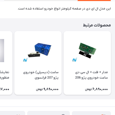
این مدل ال ای دی در صفحه کیلومتر انواع خودرو استفاده شده است.
محصولات مرتبط
مدار + فلت + ال سی دی
ساعت (دیسپلی) خودروی
نمایشگ
ساعت خودروی پژو 206
پژو 207 فرانسوی
منظوره ر
فرانسوی Type A
11901
97,000
9,890,000
6,890,000
تومان
تومان