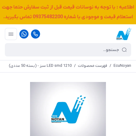
اطلاعیه : با توجه به نوسانات قیمت قبل از ثبت سفارش حتما جهت
استعلام قیمت و موجودی با شماره
09375482200
تماس بگیرید.
EcuNoyan
/
فهرست محصولات
/
LED smd 1210 سبز - (بسته 50 عددی)