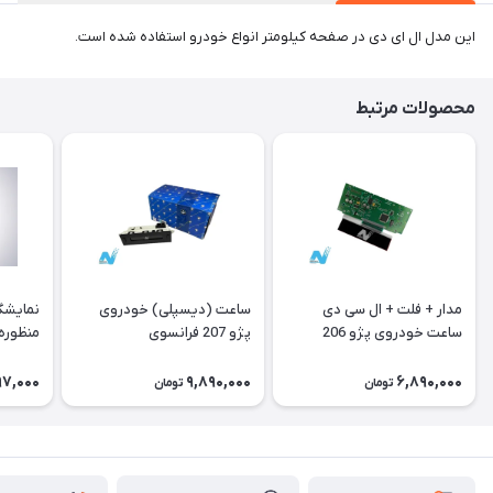
این مدل ال ای دی در صفحه کیلومتر انواع خودرو استفاده شده است.
محصولات مرتبط
مدار + فلت + ال سی دی
ساعت (دیسپلی) خودروی
نمایشگ
ساعت خودروی پژو 206
پژو 207 فرانسوی
منظوره ر
فرانسوی Type A
11901
97,000
9,890,000
6,890,000
تومان
تومان