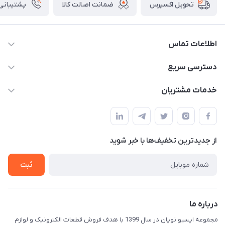
ضمانت اصالت کالا
پشتیبانی ۲۴ ساعت
تحویل اکسپرس
اطلاعات تماس
09375482200
دسترسی سریع
info@ecunoyan.com
حساب کاربری
خدمات مشتریان
خوزستان - دزفول - خیابان فرمانداری مجتمع فنی شهروند
مجله فروشگاه
راهنمای خرید
ثبت فیش
حریم خصوصی
لیست محصولات
از جدید‌ترین تخفیف‌ها با‌ خبر شوید
درباره ما
ثبت
تماس با ما
درباره ما
مجموعه ایسیو نویان در سال 1399 با هدف فروش قطعات الکترونیک و لوازم