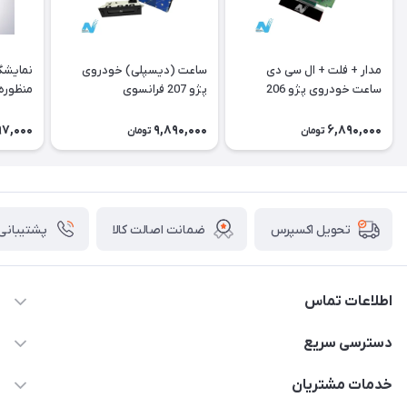
مدار + فلت + ال سی دی
ساعت (دیسپلی) خودروی
نمایشگ
ساعت خودروی پژو 206
پژو 207 فرانسوی
منظوره ر
فرانسوی Type A
11901
97,000
9,890,000
6,890,000
تومان
تومان
ضمانت اصالت کالا
پشتیبانی ۲۴ ساعت
تحویل اکسپرس
اطلاعات تماس
09375482200
دسترسی سریع
info@ecunoyan.com
حساب کاربری
خدمات مشتریان
خوزستان - دزفول - خیابان فرمانداری مجتمع فنی شهروند