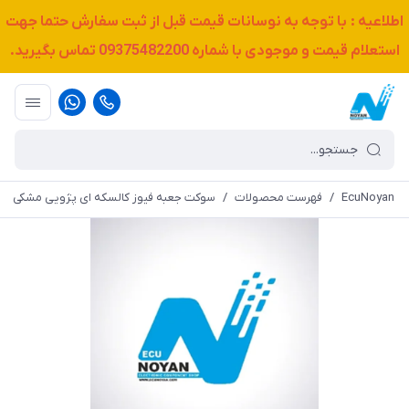
اطلاعیه : با توجه به نوسانات قیمت قبل از ثبت سفارش حتما جهت
استعلام قیمت و موجودی با شماره
09375482200
تماس بگیرید.
EcuNoyan
/
فهرست محصولات
/
سوکت جعبه فیوز کالسکه ای پژویی مشکی