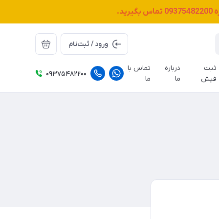
ه
09375482200
تماس بگیرید.
ورود / ثبت‌نام
ثبت
درباره
تماس با
09375482200
فیش
ما
ما